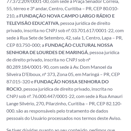
77.372.209/0001-00, com sede à Praça Senador Correia,
55, térreo e 3º andar, Centro, Curitiba – PR, CEP 80.010-
210, a
FUNDAÇÃO NOVA CAMPO LARGO RÁDIO E
TELEVISÃO EDUCATIVA
, pessoa jurídica de direito
privado, inscrita no CNPJ sob nº. 03.701.617/0001-22, com
sede à Rua Sete de Setembro, 42, sala 1, Centro, Lapa – PR,
CEP 83.750-000; a
FUNDAÇÃO CULTURAL NOSSA
SENHORA DE LOURDES DE MARINGÁ
, pessoa jurídica
de direito privado, inscrita no CNPJ sob nº
80.289.184/0001-90, com sede à Av. Dom Manoel da
Silveira D’Elboux, nº 373, Zona 05, em Maringá – PR, CEP
87.015-320 e
FUNDAÇÃO NOSSA SENHORA DO
ROCIO
, pessoa jurídica de direito privado, inscrita no
CNPJ sob nº. 76.000.447/0001-22, com sede à Rua Amauri
Lange Silvério, 270, Pilarzinho, Curitiba – PR, CEP 82.120-
000. são as responsáveis pelo tratamento de dados
pessoais do Usuário processados nos termos deste Aviso.
Se tiver dúvidas quanto ao seu conteúdo, pedimos que